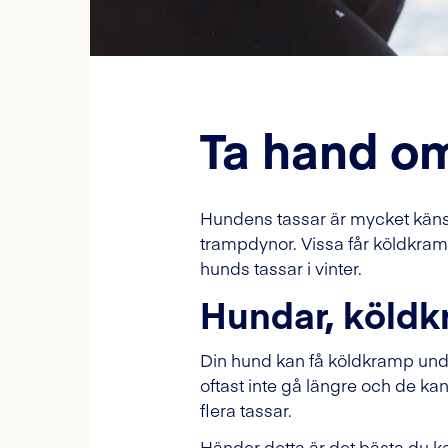
Ta hand om
Hundens tassar är mycket känsli
trampdynor. Vissa får köldkram
hunds tassar i vinter.
Hundar, köldk
Din hund kan få köldkramp under
oftast inte gå längre och de k
flera tassar.
Händer detta är det bästa du k