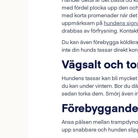
med fördel plocka upp den och l
med korta promenader när det är
uppmärksam på
hundens signa
drabbas av förfrysning. Kontakta
Du kan även förebygga köldkramp
inte din hunds tassar direkt ko
Vägsalt och to
Hundens tassar kan bli mycket to
du kan under vintern. Bor du dä
sedan torka dem. Smörj även in 
Förebyggande
Ansa pälsen mellan trampdynorn
upp snabbare och hunden slipp