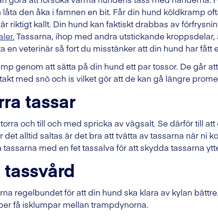
åta den åka i famnen en bit. Får din hund köldkramp ofta
 riktigt kallt. Din hund kan faktiskt drabbas av förfrysn
ler.
Tassarna, ihop med andra utstickande kroppsdelar, är
 en veterinär så fort du misstänker att din hund har fått
 genom att sätta på din hund ett par tossor. De går att 
ntakt med snö och is vilket gör att de kan gå längre prom
rra tassar
rra och till och med spricka av vägsalt. Se därför till at
r det alltid saltas är det bra att tvätta av tassarna när 
tassarna med en fet tassalva för att skydda tassarna ytte
 tassvård
a regelbundet för att din hund ska klara av kylan bättr
er få isklumpar mellan trampdynorna.