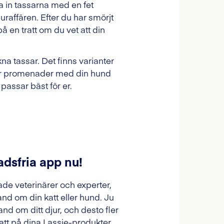
a in tassarna med en fet
uraffären. Efter du har smörjt
på en tratt om du vet att din
 tassar. Det finns varianter
 går promenader med din hund
 passar bäst för er.
adsfria app nu!
ade veterinärer och experter,
and om din katt eller hund. Ju
and om ditt djur, och desto fler
tt på dina Lassie-produkter.