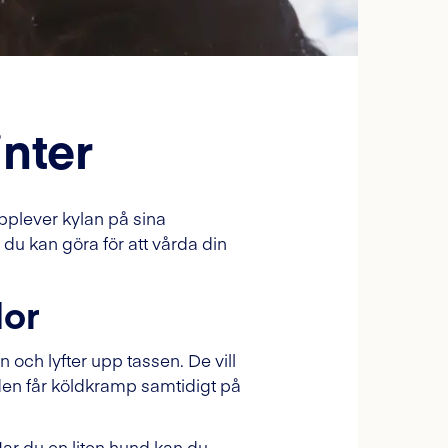
inter
pplever kylan på sina
du kan göra för att vårda din
dor
 och lyfter upp tassen. De vill
den får köldkramp samtidigt på
ar du en liten hund kan du