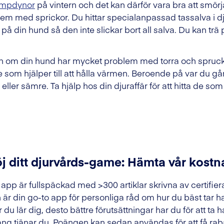
ampdynor
på vintern och det kan därför vara bra att smörj
lem med sprickor. Du hittar specialanpassad tassalva i dj
l på din hund så den inte slickar bort all salva. Du kan trä 
 om din hund har mycket problem med torra och spruckna
e som hjälper till att hålla värmen. Beroende på var du
eller sämre. Ta hjälp hos din djuraffär för att hitta de som
j ditt djurvårds-game: Hämta vår kostn
 app är fullspäckad med >300 artiklar skrivna av certifier
 är din go-to app för personliga råd om hur du bäst tar h
 du lär dig, desto bättre förutsättningar har du för att ta h
ng tjänar du. Poängen kan sedan användas för att få raba