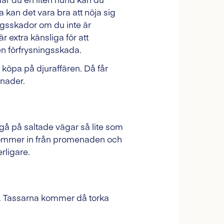
 kan det vara bra att nöja sig
ingsskador om du inte är
 extra känsliga för att
 en förfrysningsskada.
köpa på djuraffären. Då får
enader.
t gå på saltade vägar så lite som
ni kommer in från promenaden och
rligare.
e. Tassarna kommer då torka