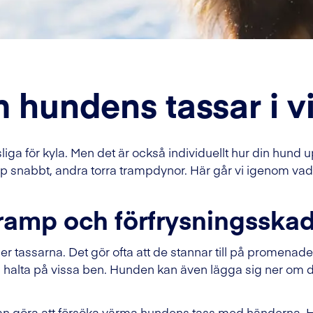
 hundens tassar i v
ga för kyla. Men det är också individuellt hur din hund u
p snabbt, andra torra trampdynor. Här går vi igenom vad 
ramp och förfrysningsska
 tassarna. Det gör ofta att de stannar till på promenaden
an halta på vissa ben. Hunden kan även lägga sig ner om 
an göra att försöka värma hundens tass med händerna. H