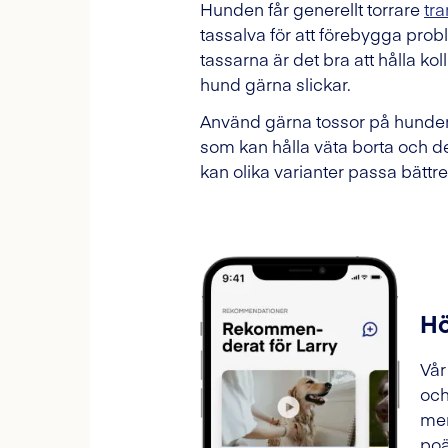
Hunden får generellt torrare
tr
tassalva för att förebygga prob
tassarna är det bra att hålla kol
hund gärna slickar.
Använd gärna tossor på hunden
som kan hålla väta borta och d
kan olika varianter passa bättre 
Hö
Vår
och
mer
poä