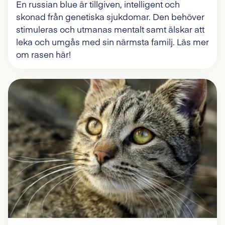
En russian blue är tillgiven, intelligent och
skonad från genetiska sjukdomar. Den behöver
stimuleras och utmanas mentalt samt älskar att
leka och umgås med sin närmsta familj. Läs mer
om rasen här!