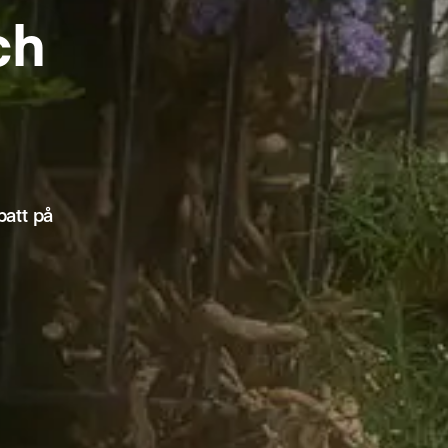
ch
batt på