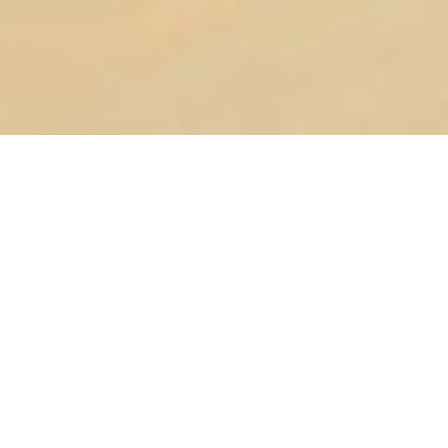
Kontakta kundtjänst
Vi svarar gärna på frågor om Lassie och hjälper
dig med din försäkring.
Chatta med oss
Leta efter pratbubblan på hemsidan eller i appen.