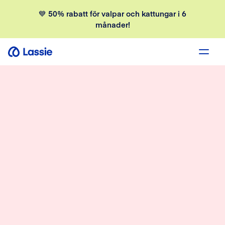
💙 50% rabatt för valpar och kattungar i 6
månader!