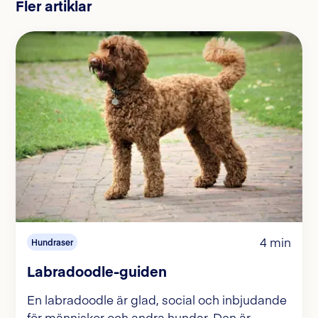
Fler artiklar
4 min
Hundraser
Labradoodle-guiden
En labradoodle är glad, social och inbjudande
för människor och andra hundar. Den är