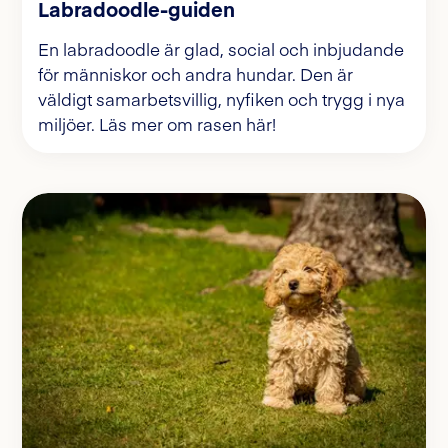
Labradoodle-guiden
En labradoodle är glad, social och inbjudande
för människor och andra hundar. Den är
väldigt samarbetsvillig, nyfiken och trygg i nya
miljöer. Läs mer om rasen här!