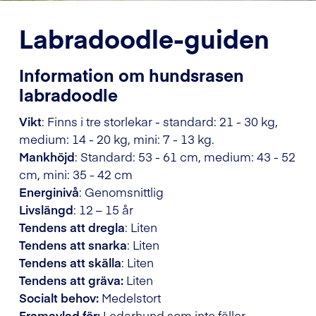
Labradoodle-guiden
Information om hundsrasen
labradoodle
Vikt
: Finns i tre storlekar - standard: 21 - 30 kg,
medium: 14 - 20 kg, mini:
7 - 13 kg.
Mankhöjd
: Standard: 53 - 61 cm, medium: 43 - 52
cm, mini: 35 - 42 cm
Energinivå
: Genomsnittlig
Livslängd
: 12 – 15 år
Tendens att dregla
: Liten
Tendens att snarka
: Liten
Tendens att skälla
: Liten
Tendens att gräva:
Liten
Socialt behov:
Medelstort
Framavlad för:
Ledarhund som inte fäller