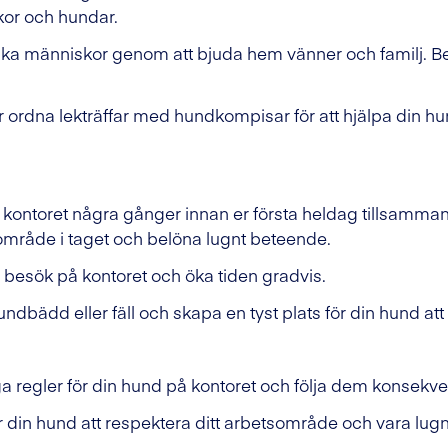
or och hundar.
lika människor genom att bjuda hem vänner och familj. Be
 ordna lekträffar med hundkompisar för att hjälpa din hu
l kontoret några gånger innan er första heldag tillsammans
 område i taget och belöna lugnt beteende.
 besök på kontoret och öka tiden gradvis.
ädd eller fäll och skapa en tyst plats för din hund att dra
liga regler för din hund på kontoret och följa dem konsekve
r din hund att respektera ditt arbetsområde och vara lug