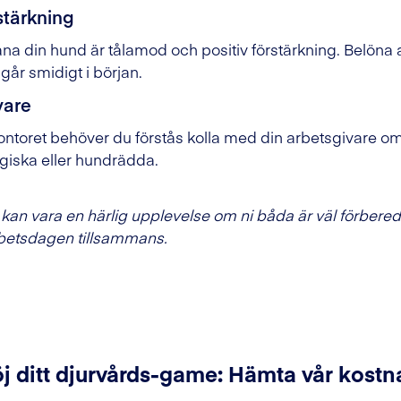
stärkning
räna din hund är tålamod och positiv förstärkning. Belöna 
går smidigt i början.
vare
ontoret behöver du förstås kolla med din arbetsgivare om h
ergiska eller hundrädda.
et kan vara en härlig upplevelse om ni båda är väl förber
 arbetsdagen tillsammans.
j ditt djurvårds-game: Hämta vår kostn