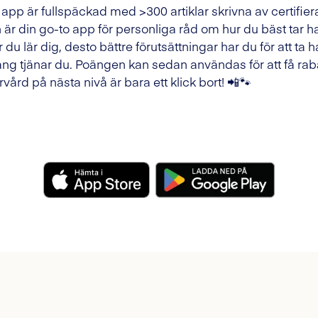
 app är fullspäckad med >300 artiklar skrivna av certifier
 är din go-to app för personliga råd om hur du bäst tar h
 du lär dig, desto bättre förutsättningar har du för att ta h
ng tjänar du. Poängen kan sedan användas för att få raba
rvård på nästa nivå är bara ett klick bort! 📲🐾