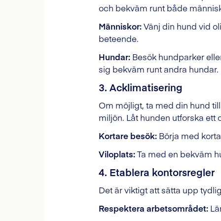
och bekväm runt både människ
Människor:
Vänj din hund vid o
beteende.
Hundar:
Besök hundparker eller
sig bekväm runt andra hundar.
3. Acklimatisering
Om möjligt, ta med din hund til
miljön. Låt hunden utforska ett
Kortare besök:
Börja med korta
Viloplats:
Ta med en bekväm hundb
4. Etablera kontorsregler
Det är viktigt att sätta upp tyd
Respektera arbetsområdet:
Lä