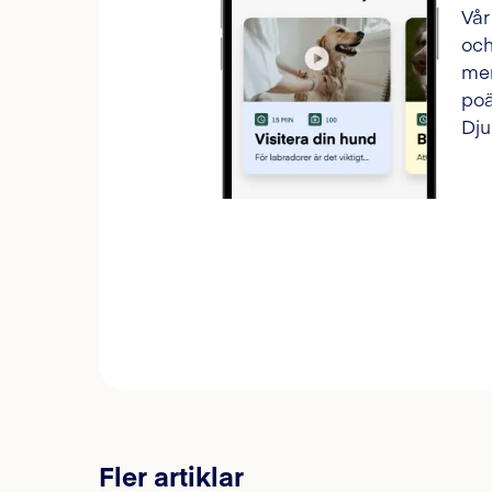
Vår
och
mer
poä
Dju
Fler artiklar