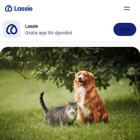
Lassie
Visa
Gratis app för djurvård