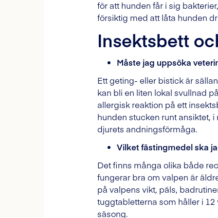
för att hunden får i sig bakterie
försiktig med att låta hunden dr
Insektsbett oc
Måste jag uppsöka veterin
Ett geting- eller bistick är säll
kan bli en liten lokal svullnad p
allergisk reaktion på ett insekt
hunden stucken runt ansiktet, i
djurets andningsförmåga.
Vilket fästingmedel ska j
Det finns många olika både rec
fungerar bra om valpen är äldre
på valpens vikt, päls, badrutine
tuggtabletterna som håller i 12 
säsong.