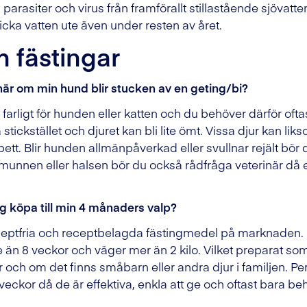
r, parasiter och virus från framförallt stillastående sjövatt
icka vatten ute även under resten av året.
h fästingar
är om min hund blir stucken av en geting/bi?
an farligt för hunden eller katten och du behöver därför oft
å stickstället och djuret kan bli lite ömt. Vissa djur kan l
sbett. Blir hunden allmänpåverkad eller svullnar rejält bör 
 munnen eller halsen bör du också rådfråga veterinär då 
ag köpa till min 4 månaders valp?
eptfria och receptbelagda fästingmedel på marknaden. D
 än 8 veckor och väger mer än 2 kilo. Vilket preparat som
r och om det finns småbarn eller andra djur i familjen. Per
veckor då de är effektiva, enkla att ge och oftast bara be