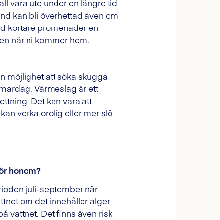
kall vara ute under en längre tid
hund kan bli överhettad även om
 Vid kortare promenader en
tten när ni kommer hem.
an möjlighet att söka skugga
ommardag. Värmeslag är ett
ettning. Det kan vara att
kan verka orolig eller mer slö
 för honom?
erioden juli-september när
attnet om det innehåller alger
 på vattnet. Det finns även risk