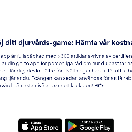
j ditt djurvårds-game: Hämta vår kostn
 app är fullspäckad med >300 artiklar skrivna av certifier
 är din go-to app för personliga råd om hur du bäst tar h
 du lär dig, desto bättre förutsättningar har du för att ta h
ng tjänar du. Poängen kan sedan användas för att få raba
rvård på nästa nivå är bara ett klick bort! 📲🐾