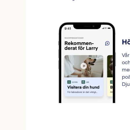
Hö
Vår
och
mer
poä
Dju