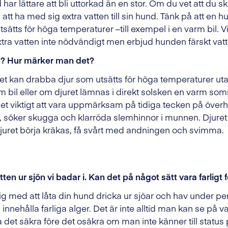
 har lättare att bli uttorkad än en stor. Om du vet att du s
t ha med sig extra vatten till sin hund. Tänk på att en 
utsätts för höga temperaturer –till exempel i en varm bil.
tra vatten inte nödvändigt men erbjud hunden färskt va
g? Hur märker man det?
et kan drabba djur som utsätts för höga temperaturer ut
arm bil eller om djuret lämnas i direkt solsken en varm s
 det viktigt att vara uppmärksam på tidiga tecken på överh
r, söker skugga och klarröda slemhinnor i munnen. Djuret 
 djuret börja kräkas, få svårt med andningen och svimma.
ten ur sjön vi badar i. Kan det på något sätt vara farligt
ktig med att låta din hund dricka ur sjöar och hav under p
nnehålla farliga alger. Det är inte alltid man kan se på v
t ta det säkra före det osäkra om man inte känner till status