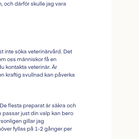
en, och därför skulle jag vara
ast inte söka veterinärvård. Det
iksom oss människor få en
du kontakta veterinär. Är
en kraftig svullnad kan påverka
e flesta preparat är säkra och
 passar just din valp kan bero
sonligen gillar jag
höver fyllas på 1-2 gånger per