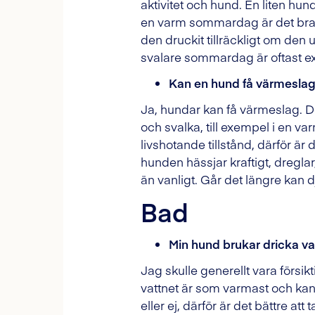
aktivitet och hund. En liten hund
en varm sommardag är det bra at
den druckit tillräckligt om den 
svalare sommardag är oftast ex
Kan en hund få värmesla
Ja, hundar kan få värmeslag. D
och svalka, till exempel i en v
livshotande tillstånd, därför är
hunden hässjar kraftigt, dregla
än vanligt. Går det längre kan
Bad
Min hund brukar dricka vat
Jag skulle generellt vara försi
vattnet är som varmast och kan i
eller ej, därför är det bättre at