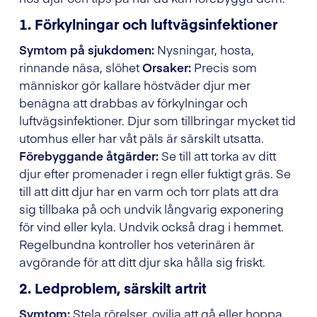
1. Förkylningar och luftvägsinfektioner
Symtom på sjukdomen:
Nysningar, hosta,
rinnande näsa, slöhet
Orsaker:
Precis som
människor gör kallare höstväder djur mer
benägna att drabbas av förkylningar och
luftvägsinfektioner. Djur som tillbringar mycket tid
utomhus eller har våt päls är särskilt utsatta.
Förebyggande åtgärder:
Se till att torka av ditt
djur efter promenader i regn eller fuktigt gräs. Se
till att ditt djur har en varm och torr plats att dra
sig tillbaka på och undvik långvarig exponering
för vind eller kyla. Undvik också drag i hemmet.
Regelbundna kontroller hos veterinären är
avgörande för att ditt djur ska hålla sig friskt.
2. Ledproblem, särskilt artrit
Symtom:
Stela rörelser, ovilja att gå eller hoppa,