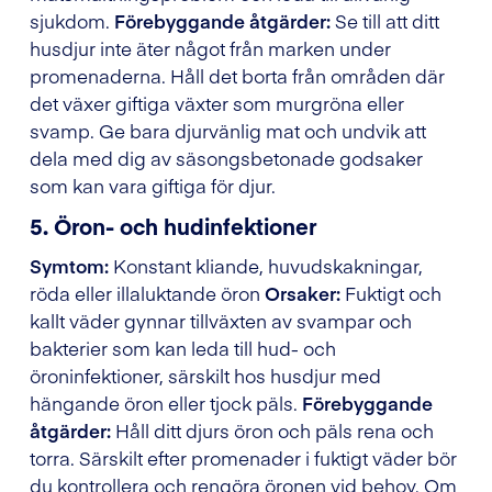
sjukdom.
Förebyggande åtgärder:
Se till att ditt
husdjur inte äter något från marken under
promenaderna. Håll det borta från områden där
det växer giftiga växter som murgröna eller
svamp. Ge bara djurvänlig mat och undvik att
dela med dig av säsongsbetonade godsaker
som kan vara giftiga för djur.
5. Öron- och hudinfektioner
Symtom:
Konstant kliande, huvudskakningar,
röda eller illaluktande öron
Orsaker:
Fuktigt och
kallt väder gynnar tillväxten av svampar och
bakterier som kan leda till hud- och
öroninfektioner, särskilt hos husdjur med
hängande öron eller tjock päls.
Förebyggande
åtgärder:
Håll ditt djurs öron och päls rena och
torra. Särskilt efter promenader i fuktigt väder bör
du kontrollera och rengöra öronen vid behov. Om