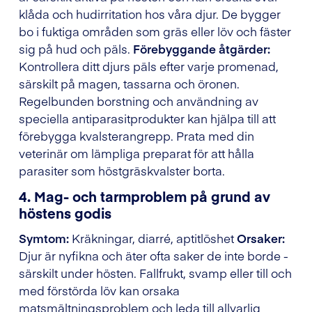
klåda och hudirritation hos våra djur. De bygger
bo i fuktiga områden som gräs eller löv och fäster
sig på hud och päls.
Förebyggande åtgärder:
Kontrollera ditt djurs päls efter varje promenad,
särskilt på magen, tassarna och öronen.
Regelbunden borstning och användning av
speciella antiparasitprodukter kan hjälpa till att
förebygga kvalsterangrepp. Prata med din
veterinär om lämpliga preparat för att hålla
parasiter som höstgräskvalster borta.
4. Mag- och tarmproblem på grund av
höstens godis
Symtom:
Kräkningar, diarré, aptitlöshet
Orsaker:
Djur är nyfikna och äter ofta saker de inte borde -
särskilt under hösten. Fallfrukt, svamp eller till och
med förstörda löv kan orsaka
matsmältningsproblem och leda till allvarlig