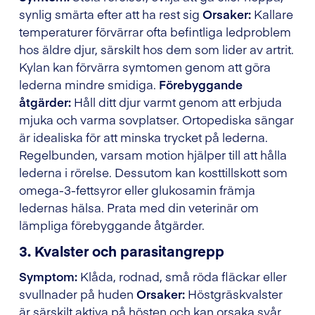
synlig smärta efter att ha rest sig
Orsaker:
Kallare
temperaturer förvärrar ofta befintliga ledproblem
hos äldre djur, särskilt hos dem som lider av artrit.
Kylan kan förvärra symtomen genom att göra
lederna mindre smidiga.
Förebyggande
åtgärder:
Håll ditt djur varmt genom att erbjuda
mjuka och varma sovplatser. Ortopediska sängar
är idealiska för att minska trycket på lederna.
Regelbunden, varsam motion hjälper till att hålla
lederna i rörelse. Dessutom kan kosttillskott som
omega-3-fettsyror eller glukosamin främja
ledernas hälsa. Prata med din veterinär om
lämpliga förebyggande åtgärder.
3. Kvalster och parasitangrepp
Symptom:
Klåda, rodnad, små röda fläckar eller
svullnader på huden
Orsaker:
Höstgräskvalster
är särskilt aktiva på hösten och kan orsaka svår