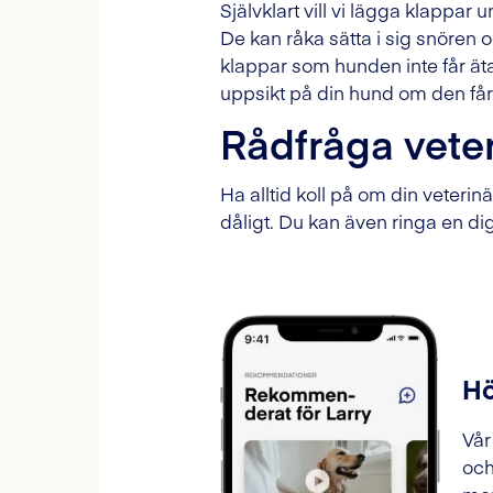
Självklart vill vi lägga klappa
De kan råka sätta i sig snören 
klappar som hunden inte får ät
uppsikt på din hund om den får 
Rådfråga veter
Ha alltid koll på om din veteri
dåligt. Du kan även ringa en d
Hö
Vår
och