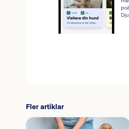
mer
poä
Dju
Fler artiklar