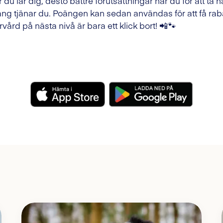
 du lär dig, desto bättre förutsättningar har du för att ta h
ng tjänar du. Poängen kan sedan användas för att få raba
rvård på nästa nivå är bara ett klick bort! 📲🐾