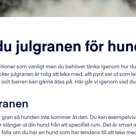
du julgranen för hu
traditioner som vanligt men du behöver tänka igenom hur du
r julgranen är rolig att leka med, allt pynt ser ut som lek
 och barren kan gärna ätas på. Här går vi igenom vad du
granen
in gran så hunden inte kommer åt den. Du kan exempelvi
stänger ut din hund från ett specifikt rum. Det är smart a
a falla om du har en hund som har tendens till att leka me