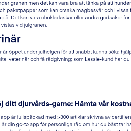
r under granen men det kan vara bra att tänka på att hund
och paketpapper som kan orsaka magbesvär och i vissa fal
a på. Det kan vara chokladaskar eller andra godsaker för
vistas vid julgranen.
inär
när är öppet under julhelgen för att snabbt kunna söka hjä
igital veterinär och få rådgivning; som Lassie-kund har 
j ditt djurvårds-game: Hämta vår kostn
 app är fullspäckad med >300 artiklar skrivna av certifier
 är din go-to app för personliga råd om hur du bäst tar h