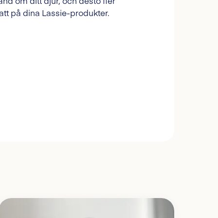
and om ditt djur, och desto fler
tt på dina Lassie-produkter.