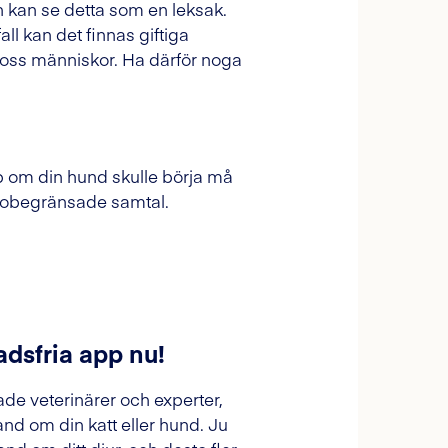
en kan se detta som en leksak.
l kan det finnas giftiga
 oss människor. Ha därför noga
lp om din hund skulle börja må
du obegränsade samtal.
adsfria app nu!
ade veterinärer och experter,
and om din katt eller hund. Ju