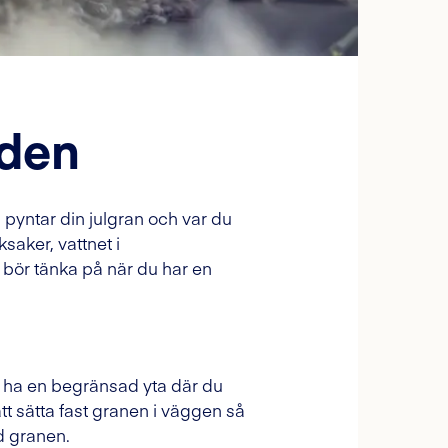
nden
 pyntar din julgran och var du
saker, vattnet i
 bör tänka på när du har en
s ha en begränsad yta där du
tt sätta fast granen i väggen så
d granen.