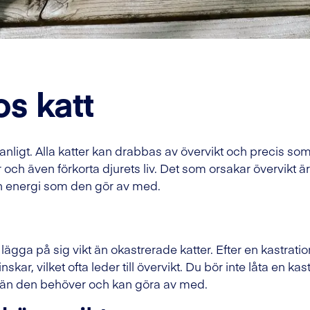
os katt
 vanligt. Alla katter kan drabbas av övervikt och precis 
ch även förkorta djurets liv. Det som orsakar övervikt är va
en energi som den gör av med.
t lägga på sig vikt än okastrerade katter. Efter en kastra
vilket ofta leder till övervikt. Du bör inte låta en kastrer
r än den behöver och kan göra av med.