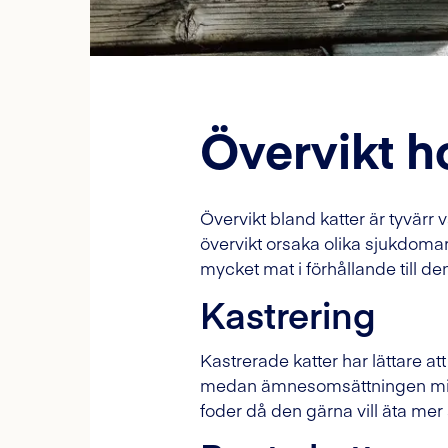
Övervikt h
Övervikt bland katter är tyvärr
övervikt orsaka olika sjukdomar o
mycket mat i förhållande till d
Kastrering
Kastrerade katter har lättare at
medan ämnesomsättningen minskar, 
foder då den gärna vill äta me