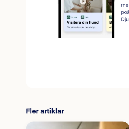
mer
poä
Dju
Fler artiklar