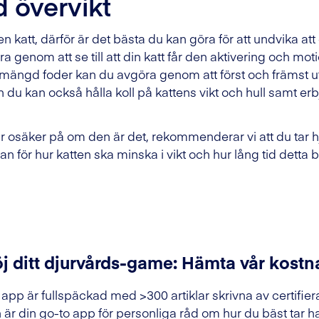
 övervikt
en katt, därför är det bästa du kan göra för att undvika att 
 genom att se till att din katt får den aktivering och mo
mängd foder kan du avgöra genom att först och främst 
u kan också hålla koll på kattens vikt och hull samt erb
 är osäker på om den är det, rekommenderar vi att du tar h
 för hur katten ska minska i vikt och hur lång tid detta b
j ditt djurvårds-game: Hämta vår kostn
 app är fullspäckad med >300 artiklar skrivna av certifier
 är din go-to app för personliga råd om hur du bäst tar h