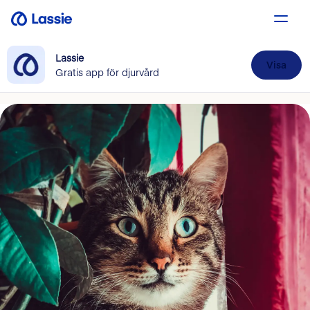
Lassie
Visa
Gratis app för djurvård