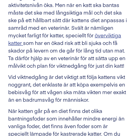
aktivitetsnivån öka. Men när en katt ska bantas
måste det ske med långsiktiga mål och det ska
ske på ett hållbart sätt där kattens diet anpassas i
samråd med en veterinär. Svält är nämligen
mycket farligt för katter, speciellt för
överviktiga
katter
som har en ökad risk att bli sjuka och få
skador på levern om de går för lång tid utan mat.
Ta därför hjälp av en veterinär för att sätta upp en
målvikt och plan för viktnedgång för just din katt!
Vid viktnedgång är det viktigt att följa kattens vikt
noggrant, det enklaste är att köpa exempelvis en
bebisvåg för att vågen ska mäta vikten mer exakt
än en badrumsvåg för människor.
När katten går på en diet finns det olika
bantningsfoder som innehåller mindre energi än
vanliga foder, det finns även foder som är
speciellt lämpade för kastrerade katter. Om du