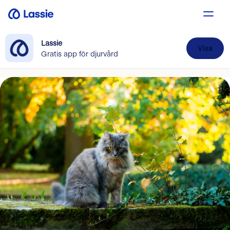
Lassie
Visa
Gratis app för djurvård