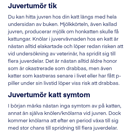
Juvertumör tik
Du kan hitta juvren hos din katt längs med hela
undersidan av buken. Mjölkkörteln, även kallad
juvren, producerar mjölk om honkatten skulle få
kattungar. Knölar i juvervävnaden hos en katt är
nästan alltid elakartade och löper redan risken att
vid undersökning av veterinär, ha spridit sig till
flera juverdelar. Det är nästan alltid äldre honor
som är okastrerade som drabbas, men även
katter som kastreras senare i livet eller har fått p-
piller under sin livstid löper viss risk att drabbas.
Juvertumör katt symtom
I början märks nästan inga symtom av på katten,
annat än själva knölen/knölarna vid juvren. Dock
kommer knölarna att efter en period växa till sig
med stor chans till spridning till flera juverdelar.