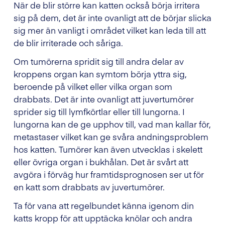
När de blir större kan katten också börja irritera
sig på dem, det är inte ovanligt att de börjar slicka
sig mer än vanligt i området vilket kan leda till att
de blir irriterade och såriga.
Om tumörerna spridit sig till andra delar av
kroppens organ kan symtom börja yttra sig,
beroende på vilket eller vilka organ som
drabbats. Det är inte ovanligt att juvertumörer
sprider sig till lymfkörtlar eller till lungorna. I
lungorna kan de ge upphov till, vad man kallar för,
metastaser vilket kan ge svåra andningsproblem
hos katten. Tumörer kan även utvecklas i skelett
eller övriga organ i bukhålan. Det är svårt att
avgöra i förväg hur framtidsprognosen ser ut för
en katt som drabbats av juvertumörer.
Ta för vana att regelbundet känna igenom din
katts kropp för att upptäcka knölar och andra