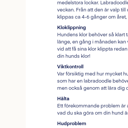
medelstora lockar. Labradoodl
veckan. Från att den är valp t
klippas ca 4-6 gånger om året
Kloklippning
Hundens klor behöver så klart 
länge, en gång i månaden kan v
vid att få sina klor klippta redan
din hunds klor!
Viktkontroll
Var försiktig med hur mycket hu
som har en labradoodle behöver 
men också genom att lära dig o
Hälta
Ett förekommande problem är at
vad du ska göra om din hund är
Hudproblem