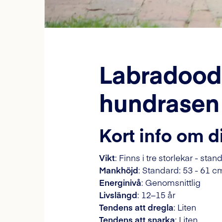
Labradoodl
hundrasen
Kort info om d
Vikt
: Finns i tre storlekar - sta
Mankhöjd
: Standard: 53 - 61 c
Energinivå
: Genomsnittlig
Livslängd
: 12–15 år
Tendens att dregla
: Liten
Tendens att snarka
: Liten