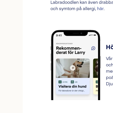
Labradoodlen kan även drabbas
och symtom på allergi,
här
.
Hö
Vår
och
mer
poä
Dju