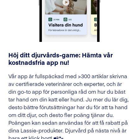
Höj ditt djurvårds-game: Hämta vår
kostnadsfria app nu!
Vår app är fullspäckad med >300 artiklar skrivna
av certifierade veterinärer och experter, och är
din go-to app för personliga råd om hur du bäst
tar hand om din katt eller hund. Ju mer du lär dig,
desto bättre förutsättningar har du för att ta hand
om ditt djur, och desto fler poäng tjänar du.
Poängen kan sedan användas för att få rabatt på
dina Lassie-produkter. Djurvård på nästa nivå är
bara ett klick bort! 📲🐾