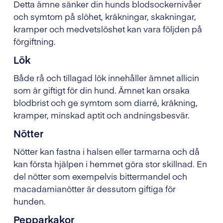
Detta ämne sänker din hunds blodsockernivåer
och symtom på slöhet, kräkningar, skakningar,
kramper och medvetslöshet kan vara följden på
förgiftning.
Lök
Både rå och tillagad lök innehåller ämnet allicin
som är giftigt för din hund. Ämnet kan orsaka
blodbrist och ge symtom som diarré, kräkning,
kramper, minskad aptit och andningsbesvär.
Nötter
Nötter kan fastna i halsen eller tarmarna och då
kan första hjälpen i hemmet göra stor skillnad. En
del nötter som exempelvis bittermandel och
macadamianötter är dessutom giftiga för
hunden.
Pepparkakor