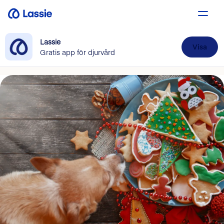
Lassie
Visa
Gratis app för djurvård