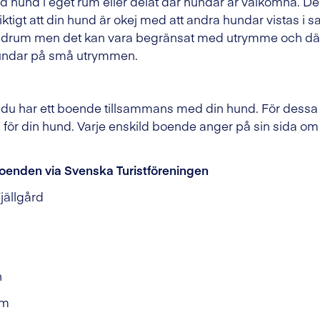
ed hund i eget rum eller delat där hundar är välkomna. 
iktigt att din hund är okej med att andra hundar vistas 
ndrum men det kan vara begränsat med utrymme och därför 
undar på små utrymmen.
 att du har ett boende tillsammans med din hund. För des
för din hund. Varje enskild boende anger på sin sida om 
boenden via Svenska Turistföreningen
jällgård
n
n
em