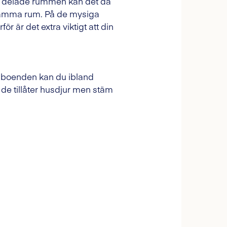
De delade rummen kan det då
i samma rum. På de mysiga
är det extra viktigt att din
sa boenden kan du ibland
de tillåter husdjur men stäm