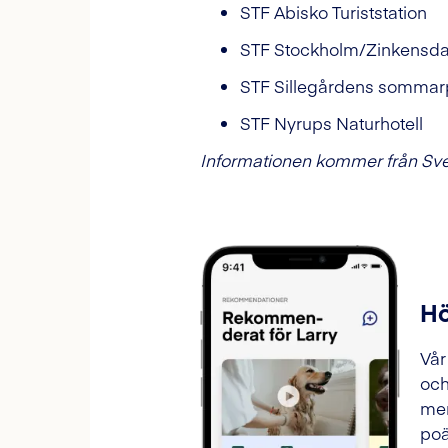
STF Abisko Turiststation
STF Stockholm/Zinkens
STF Sillegårdens sommar
STF Nyrups Naturhotell
Informationen kommer från Sve
Hö
Vår
och
mer
poä