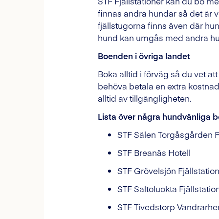
STF Fjällstationer kan du bo m
finnas andra hundar så det är v
fjällstugorna finns även där hu
hund kan umgås med andra h
Boenden i övriga landet
Boka alltid i förväg så du vet
behöva betala en extra kostnad 
alltid av tillgängligheten.
Lista över några hundvänliga 
STF Sälen Torgåsgården F
STF Breanäs Hotell
STF Grövelsjön Fjällstatio
STF Saltoluokta Fjällstatio
STF Tivedstorp Vandrarh