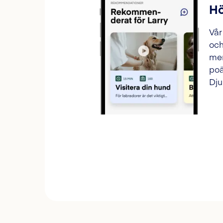
Hö
Vår
och
mer
poä
Dju