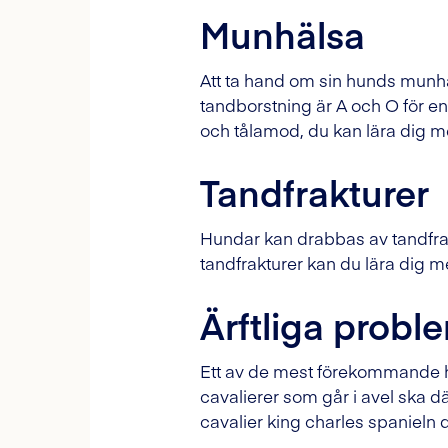
Munhälsa
Att ta hand om sin hunds munhäl
tandborstning är A och O för 
och tålamod, du kan lära dig me
Tandfrakturer
Hundar kan drabbas av tandfrak
tandfrakturer kan du lära dig m
Ärftliga probl
Ett av de mest förekommande hä
cavalierer som går i avel ska d
cavalier king charles spanieln