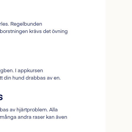
harles. Regelbunden
borstningen krävs det övning
ärgben. I appkursen
att din hund drabbas av en.
s
as av hjärtproblem. Alla
om många andra raser kan även
.