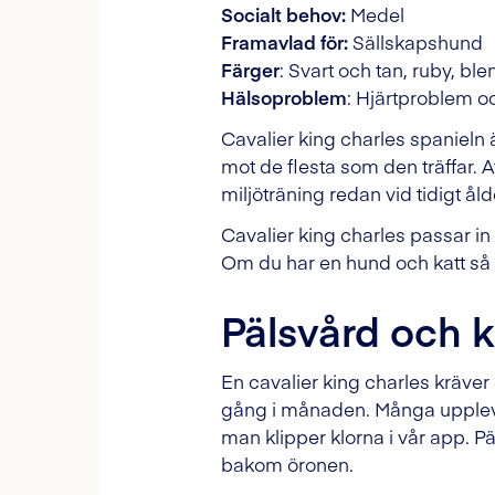
Socialt behov:
Medel
Framavlad för:
Sällskapshund
Färger
: Svart och tan, ruby, ble
Hälsoproblem
: Hjärtproblem 
Cavalier king charles spanieln 
mot de flesta som den träffar. At
miljöträning redan vid tidigt ål
Cavalier king charles passar in 
Om du har en hund och katt så k
Pälsvård och k
En cavalier king charles kräver
gång i månaden. Många upplever 
man klipper klorna i vår app. 
bakom öronen.