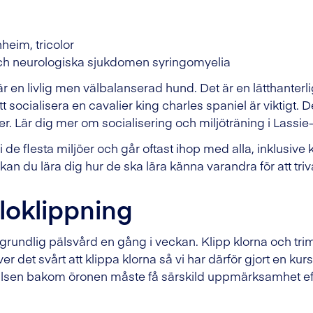
nheim, tricolor
och neurologiska sjukdomen syringomyelia
är en livlig men välbalanserad hund. Det är en lätthanterl
t socialisera en cavalier king charles spaniel är viktigt. D
der. Lär dig mer om socialisering och miljöträning i Lassi
i de flesta miljöer och går oftast ihop med alla, inklusive
an du lära dig hur de ska lära känna varandra för att tri
loklippning
 grundlig pälsvård en gång i veckan. Klipp klorna och tr
det svårt att klippa klorna så vi har därför gjort en kur
Pälsen bakom öronen måste få särskild uppmärksamhet eft