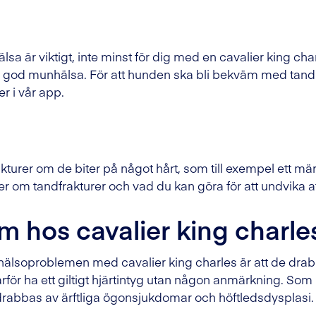
sa är viktigt, inte minst för dig med en cavalier king c
en god munhälsa. För att hunden ska bli bekväm med tand
r i vår app.
turer om de biter på något hårt, som till exempel ett m
er om tandfrakturer och vad du kan göra för att undvika 
em hos cavalier king charle
lsoproblemen med cavalier king charles är att de drabb
ärför ha ett giltigt hjärtintyg utan någon anmärkning. S
 drabbas av ärftliga ögonsjukdomar och höftledsdysplasi