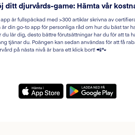
j ditt djurvårds-game: Hämta vår kostn
 app är fullspäckad med >300 artiklar skrivna av certifier
 är din go-to app för personliga råd om hur du bäst tar h
 du lär dig, desto bättre förutsättningar har du för att ta h
ng tjänar du. Poängen kan sedan användas för att få raba
rvård på nästa nivå är bara ett klick bort! 📲🐾