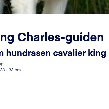
ing Charles-guiden
m hundrasen cavalier king 
 kg
k 30 - 33 cm