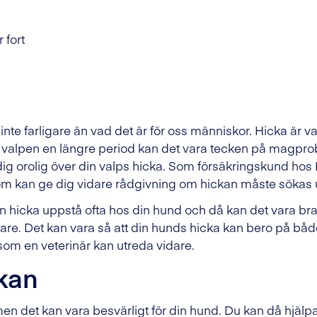
r fort
t inte farligare än vad det är för oss människor. Hicka är 
r valpen en längre period kan det vara tecken på magproble
 dig orolig över din valps hicka. Som försäkringskund ho
r som kan ge dig vidare rådgivning om hickan måste sökas u
n hicka uppstå ofta hos din hund och då kan det vara bra
mare. Det kan vara så att din hunds hicka kan bero på 
om en veterinär kan utreda vidare.
ckan
igt men det kan vara besvärligt för din hund. Du kan då hj