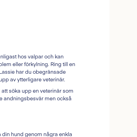
vanligast hos valpar och kan
m eller förkylning. Ring till en
s Lassie har du obegränsade
pp av ytterligare veterinär.
 att söka upp en veterinär som
både andningsbesvär men också
älpa din hund genom några enkla