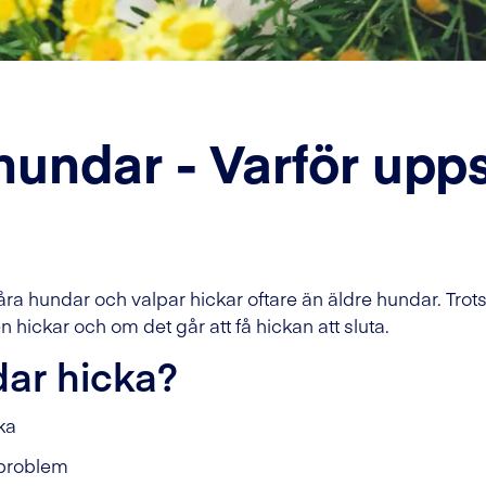
hundar - Varför upps
 våra hundar och valpar hickar oftare än äldre hundar. Trots 
n hickar och om det går att få hickan att sluta.
dar hicka?
cka
gproblem