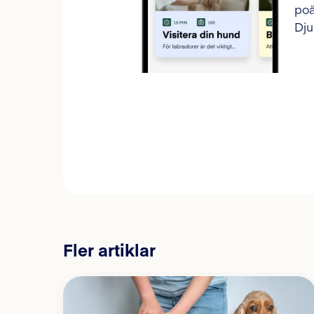
poä
Dju
Fler artiklar