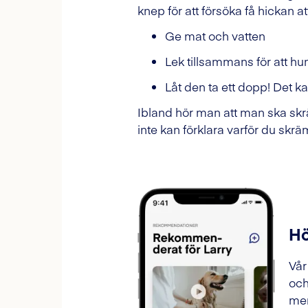
knep för att försöka få hickan att
Ge mat och vatten
Lek tillsammans för att h
Låt den ta ett dopp! Det k
Ibland hör man att man ska skr
inte kan förklara varför du skr
Hö
Vår
och
mer