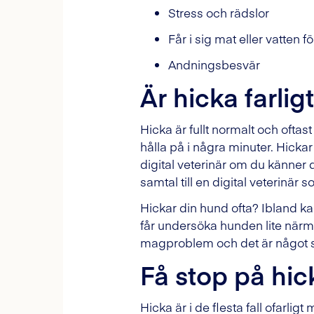
Stress och rädslor
Får i sig mat eller vatten fö
Andningsbesvär
Är hicka farligt
Hicka är fullt normalt och oftas
hålla på i några minuter. Hicka
digital veterinär om du känner
samtal till en digital veterinä
Hickar din hund ofta? Ibland ka
får undersöka hunden lite när
magproblem och det är något s
Få stop på hi
Hicka är i de flesta fall ofarl