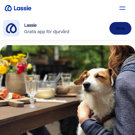
Lassie
Visa
Gratis app för djurvård