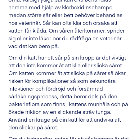
hemma med hjälp av klorhexidinschampo
medan större sår eller bett behöver behandlas
hos veterinär. Sår kan ofta klia och orsaka att
katten får klåda. Om såren återkommer, sprider
sig eller inte läker bör du rådfråga en veterinär
vad det kan bero på.
Om din katt har ett sår på sin kropp är det viktigt
att den inte kommer åt att klia eller slicka såret.
Om katten kommer åt att slicka på såret så ökar
risken för komplikationer så som sekundära
infektioner och fördröjd och försämrad
sårläkningsprocess, detta beror dels på den
bakterieflora som finns i kattens munhåla och på
ökade friktion av en slickande sträv tunga.
Använd en krage på din katt för att undvika att
den slickar på såret.
Om du behandlar katten för ett sår hemma är det