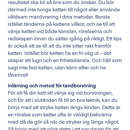
resultatet ska bli så bra som du önskar. Du bör
därmed inte tvinga katten till något eller använda
våldsam manövrering i dina metoder. Borsta
istället tänderna på kattens villkor, och se till att
vänja katten vid både känslan, rörelserna och
redskapen innan du sätter igång på riktigt. Ett tips
är också att se till att du inte sitter rakt framför
katten. Istället bör katten ha en fri väg ut – det
skapar ett lugn och en frihetskänsla. Och håll som
sagt inte fast katten, utan känn efter och ha
tålamod!
Inlärning och metod för tandborstning
För att få din katt att vänja sig vid borstningen,
och för att i slutänden få till en bra teknik, kan du
börja med att stryka katten längs kinden. Detta är
en rörelse som katter ofta är väldigt bekväma
med då de gör så när de stryker sig längs något.
Så börja med att göra detta i ett par dagar för att