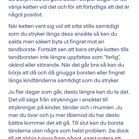
vänja katten vid det och för att förtydliga att det är
något positivt.
När katten vant sig vid att sitta stilla samtidigt
som du stryker längs dess ansikte så kan du
sakta men säkert byta ut fingret mot en
tandborste. Fortsätt sen att bara stryka katten tills
tandborsten inte längre uppfattas som ”farlig”,
okänd eller störande. När det går bra så kan du
börja att då och då gnugga borsten eller fingret
längs kindtänderna samtidigt som du stryker.
Ju fler dagar som går, desto längre kan du ta det.
Det vill säga från strykningar i ansiktet till
strykningar på kinder, tänder och i munnen. Ju
mer du övar och ju mer tålamod du har desto
bättre kommer det att gå. Till slut kan du borsta
tänderna utan några som helst problem. Se dock
till att aldrig tvinga fram något, samt notera att