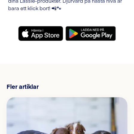
dina Lassie-produkter. Djurvård på nästa nivå är
bara ett klick bort! 📲🐾
Fler artiklar