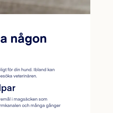
 ha någon
igt för din hund. Ibland kan
besöka veterinären.
lpar
tt föremål i magsäcken som
r i tarmkanalen och många gånger