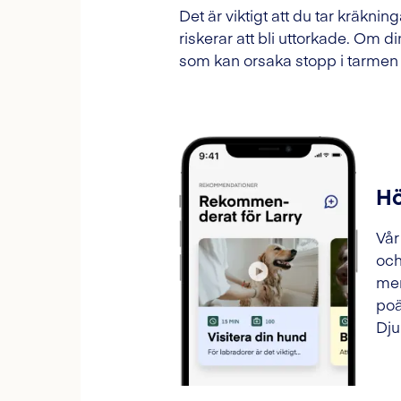
Det är viktigt att du tar kräknin
riskerar att bli uttorkade. Om d
som kan orsaka stopp i tarmen sk
Hö
Vår
och
mer
poä
Dju