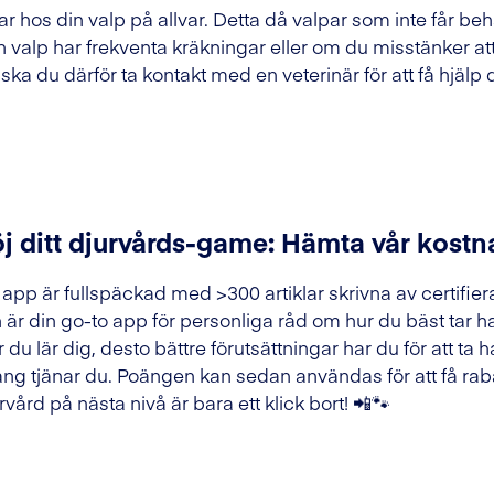
gar hos din valp på allvar. Detta då valpar som inte får be
in valp har frekventa kräkningar eller om du misstänker at
a du därför ta kontakt med en veterinär för att få hjälp d
j ditt djurvårds-game: Hämta vår kostn
 app är fullspäckad med >300 artiklar skrivna av certifier
 är din go-to app för personliga råd om hur du bäst tar h
 du lär dig, desto bättre förutsättningar har du för att ta h
ng tjänar du. Poängen kan sedan användas för att få raba
rvård på nästa nivå är bara ett klick bort! 📲🐾