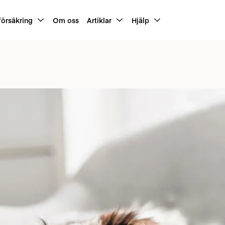
försäkring
Om oss
Artiklar
Hjälp