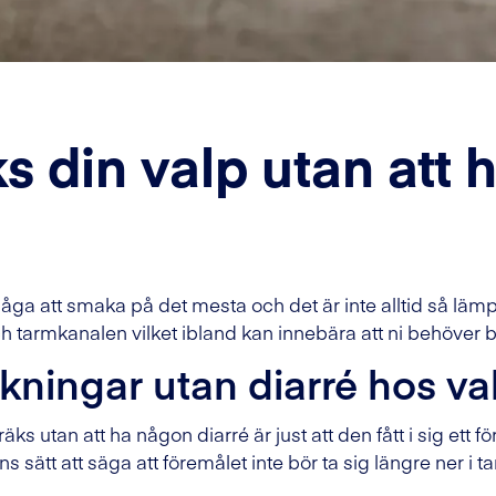
ks din valp utan att
ga att smaka på det mesta och det är inte alltid så lämpl
h tarmkanalen vilket ibland kan innebära att ni behöver 
äkningar utan diarré hos va
 kräks utan att ha någon diarré är just att den fått i sig e
ens sätt att säga att föremålet inte bör ta sig längre ne