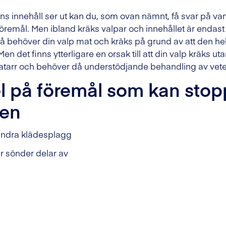
s innehåll ser ut kan du, som ovan nämnt, få svar på var
 föremål. Men ibland kräks valpar och innehållet är endast
 Då behöver din valp mat och kräks på grund av att den he
en det finns ytterligare en orsak till att din valp kräks ut
atarr och behöver då understödjande behandling av veter
 på föremål som kan sto
len
 andra klädesplagg
r sönder delar av