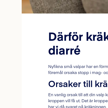
Därför krä
diarré
Nyfikna små valpar har en förmå
föremål orsaka stopp i mag- oc
Orsaker till kr
En vanlig orsak till att din valp
kroppen vill få ut. Det är kropp
har vi då svaret på kräkningen.