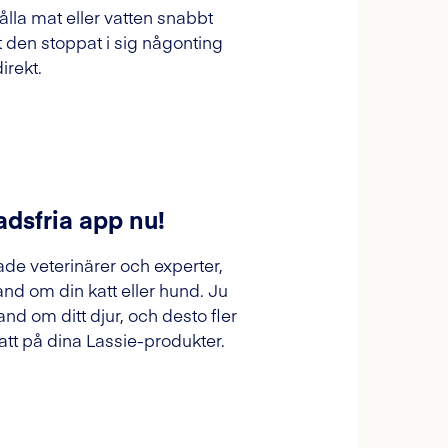
hålla mat eller vatten snabbt
t den stoppat i sig någonting
irekt.
adsfria app nu!
ade veterinärer och experter,
and om din katt eller hund. Ju
and om ditt djur, och desto fler
tt på dina Lassie-produkter.