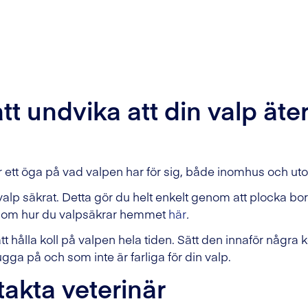
att undvika att din valp äte
ller ett öga på vad valpen har för sig, både inomhus och u
 valp säkrat. Detta gör du helt enkelt genom att plocka bort
mer om hur du valpsäkrar hemmet
här
.
tt hålla koll på valpen hela tiden. Sätt den innaför några
gga på och som inte är farliga för din valp.
akta veterinär