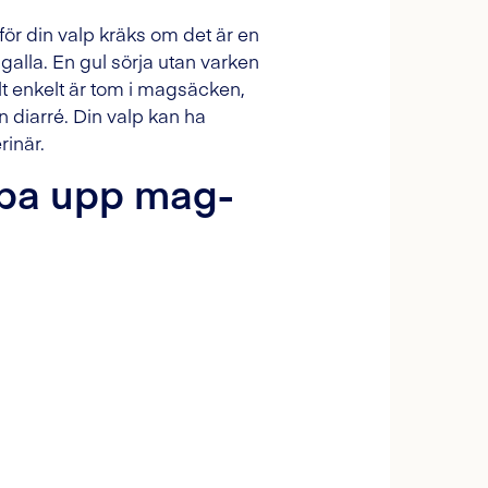
för din valp kräks om det är en
 galla. En gul sörja utan varken
lt enkelt är tom i magsäcken,
an diarré. Din valp kan ha
inär.
ppa upp mag-