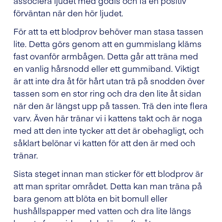
associera ljudet med godis och få en positiv
förväntan när den hör ljudet.
För att ta ett blodprov behöver man stasa tassen
lite. Detta görs genom att en gummislang kläms
fast ovanför armbågen. Detta går att träna med
en vanlig hårsnodd eller ett gummiband. Viktigt
är att inte dra åt för hårt utan trä på snodden över
tassen som en stor ring och dra den lite åt sidan
när den är längst upp på tassen. Trä den inte flera
varv. Även här tränar vi i kattens takt och är noga
med att den inte tycker att det är obehagligt, och
såklart belönar vi katten för att den är med och
tränar.
Sista steget innan man sticker för ett blodprov är
att man spritar området. Detta kan man träna på
bara genom att blöta en bit bomull eller
hushållspapper med vatten och dra lite längs