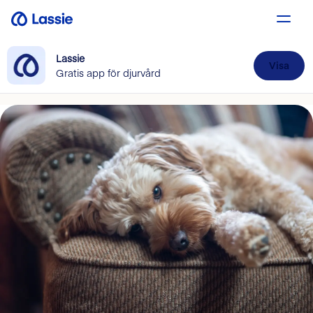
Lassie
Visa
Gratis app för djurvård