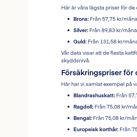
Här är våra lägsta priser för de 
Brons:
Från 57,75 kr/mån
Silver:
Från 89,83 kr/mån
Guld:
Från 131,58 kr/mån
Vår data visar att de flesta katt
skyddsnivå.
Försäkringspriser för 
Här har vi samlat exempel på vå
Blandrashuskatt:
Från 57,
Ragdoll:
Från 75,08 kr/mån
Bengal:
Från 75,08 kr/mån
Europeisk korthår:
Från 75