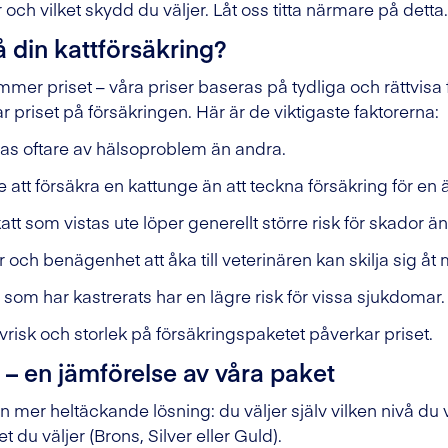
r och vilket skydd du väljer. Låt oss titta närmare på detta
å din kattförsäkring?
r priset – våra priser baseras på tydliga och rättvisa fak
r priset på försäkringen. Här är de viktigaste faktorerna:
bas oftare av hälsoproblem än andra.
re att försäkra en kattunge än att teckna försäkring för en ä
att som vistas ute löper generellt större risk för skador än
r och benägenhet att åka till veterinären kan skilja sig åt 
 som har kastrerats har en lägre risk för vissa sjukdomar.
vrisk och storlek på försäkringspaketet påverkar priset.
 – en jämförelse av våra paket
en mer heltäckande lösning: du väljer själv vilken nivå du v
 du väljer (Brons, Silver eller Guld).