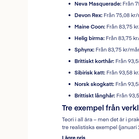
Neva Masquerade:
Från 7
Devon Rex:
Från 75,08 kr/
Maine Coon:
Från 83,75 kr
Helig birma:
Från 83,75 kr
Sphynx:
Från 83,75 kr/mån
Brittiskt korthår:
Från 93,5
Sibirisk katt:
Från 93,58 kr
Norsk skogkatt:
Från 93,5
Brittiskt långhår:
Från 93,5
Tre exempel från verk
Teori i all ära – men det är i pra
tre realistiska exempel (januari
Lägre pris