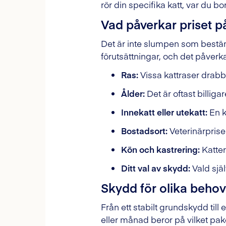
rör din specifika katt, var du bo
Vad påverkar priset p
Det är inte slumpen som bestämme
förutsättningar, och det påverka
Ras:
Vissa kattraser drab
Ålder:
Det är oftast billiga
Innekatt eller utekatt:
En k
Bostadsort:
Veterinärprise
Kön och kastrering:
Katter
Ditt val av skydd:
Vald själ
Skydd för olika behov
Från ett stabilt grundskydd till 
eller månad beror på vilket paket