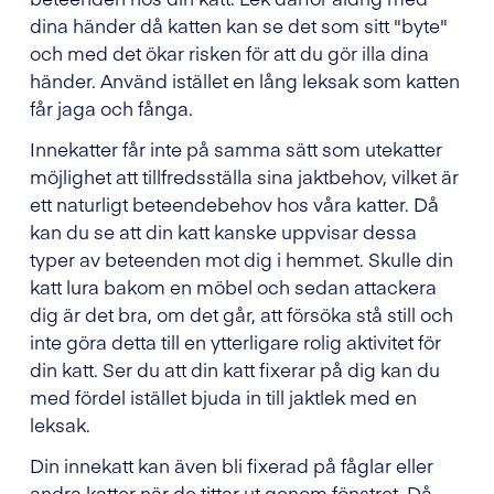
dina händer då katten kan se det som sitt "byte"
och med det ökar risken för att du gör illa dina
händer. Använd istället en lång leksak som katten
får jaga och fånga.
Innekatter får inte på samma sätt som utekatter
möjlighet att tillfredsställa sina jaktbehov, vilket är
ett naturligt beteendebehov hos våra katter. Då
kan du se att din katt kanske uppvisar dessa
typer av beteenden mot dig i hemmet. Skulle din
katt lura bakom en möbel och sedan attackera
dig är det bra, om det går, att försöka stå still och
inte göra detta till en ytterligare rolig aktivitet för
din katt. Ser du att din katt fixerar på dig kan du
med fördel istället bjuda in till jaktlek med en
leksak.
Din innekatt kan även bli fixerad på fåglar eller
andra katter när de tittar ut genom fönstret. Då