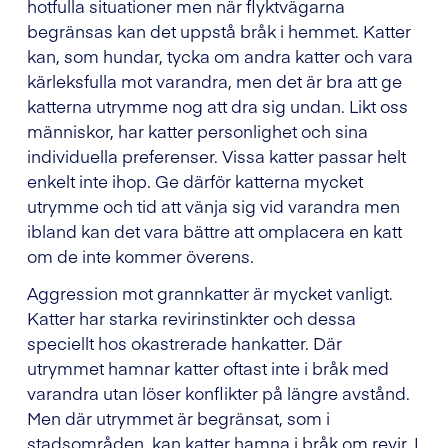
hotfulla situationer men när flyktvägarna
begränsas kan det uppstå bråk i hemmet. Katter
kan, som hundar, tycka om andra katter och vara
kärleksfulla mot varandra, men det är bra att ge
katterna utrymme nog att dra sig undan. Likt oss
människor, har katter personlighet och sina
individuella preferenser. Vissa katter passar helt
enkelt inte ihop. Ge därför katterna mycket
utrymme och tid att vänja sig vid varandra men
ibland kan det vara bättre att omplacera en katt
om de inte kommer överens.
Aggression mot grannkatter är mycket vanligt.
Katter har starka revirinstinkter och dessa
speciellt hos okastrerade hankatter. Där
utrymmet hamnar katter oftast inte i bråk med
varandra utan löser konflikter på längre avstånd.
Men där utrymmet är begränsat, som i
stadsområden, kan katter hamna i bråk om revir. I