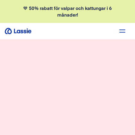
💙 50% rabatt för valpar och kattungar i 6
månader!